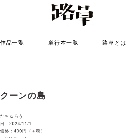
Webコ
ミック
メディ
ア「路
作品一覧
単行本一覧
路草とは
草」の
公式サ
イト。
寄り道
からは
じま
る、新
しい出
合い。
水曜日
に更新
してい
クーンの島
ます
だちゅろう
 : 2024/11/1
価格 : 400円（＋税）