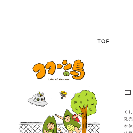
SKIP
TO
CONTENT
TOP
コ
くし
発売日
本体