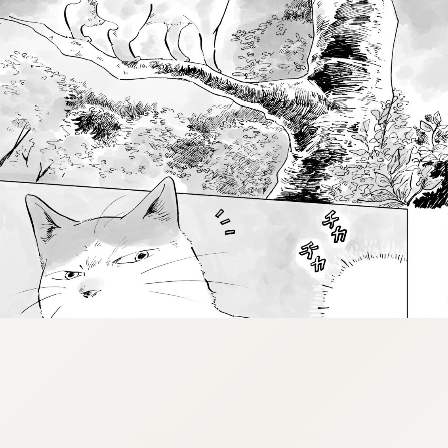
:dkxtypktx:qpvupsdlzvnqpvl.oi