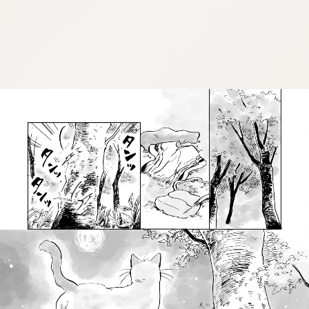
:dkxtypktx:qpvupsdlzvnqpvl.oi
:dkxtypktx:qpvupsdlzvnqpvl.oi
:dkxtypktx:qpvupsdlzvnqpvl.oi