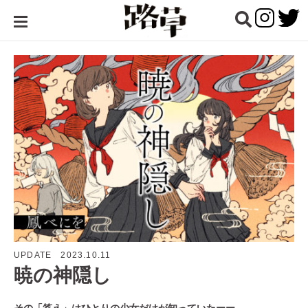
SKIP
TO
路
CONTENT
路草
Webコミ
ックメデ
ィア「路
草」の公
式サイ
ト。寄り
道からは
じまる、
新しい出
合い。水
曜日に更
新してい
ます
UPDATE
2023.10.11
暁の神隠し
その「答え」はひとりの少女だけが知っていたーー。